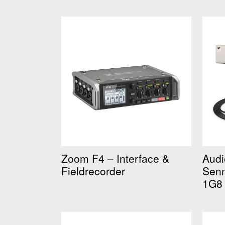
Zoom F4 – Interface &
Audi
Fieldrecorder
Senn
1G8