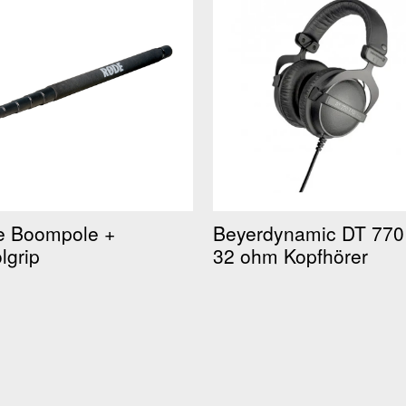
e Boompole +
Beyerdynamic DT 770
lgrip
32 ohm Kopfhörer